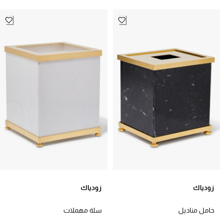
زودياك
زودياك
حامل مناديل
سلة مهملات