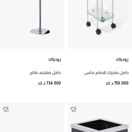
زودياك
زودياك
حامل متحرك للحمام نحاس
حامل مناشف قائم
750.000 د.ك
734.000 د.ك