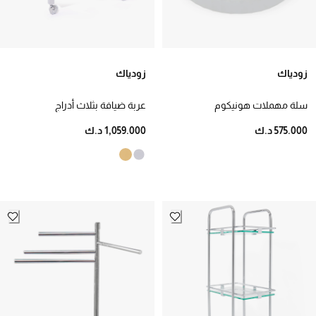
زودياك
زودياك
سلة مهملات هونيكوم
عربة ضيافة بثلاث أدراج
575.000 د.ك
1,059.000 د.ك