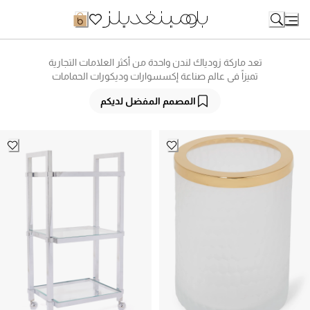
Ski
t
Conten
تعد ماركة زودياك لندن واحدة من أكثر العلامات التجارية
تميزاً في عالم صناعة إكسسوارات وديكورات الحمامات
الفاخرة، حيث يلتقي التصميم العصري الاستثنائي مع
المصمم المفضل لديكم
الجودة والابتكار في منتجاتها وملحقاتها الراقية التي
تفوق التوقعات، والتي يتم صنعها من أجود الخامات
والمواد على الإطلاق، بما في ذلك الكريستال النقي
والرخام والكروم الأسود والقطع المطلية بالذهب. انقلوا
حماماتكم إلى مستوى جديد من الفخامة من وتسوقوا
من ماركة زودياك لندن أونلاين في الكويت عبر موقع
بلومينغديلز!