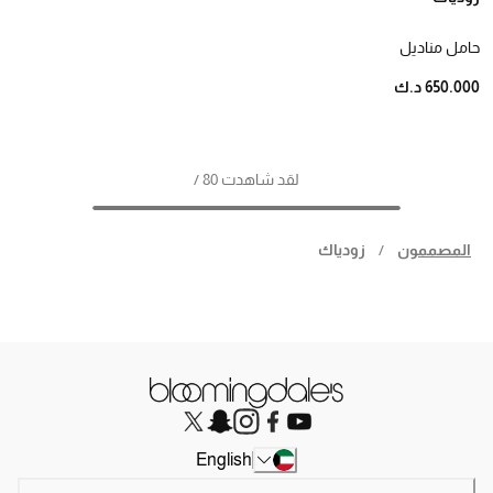
حامل مناديل
650.000 د.ك
لقد شاهدت 80 /
المصممون
/
زودياك
English