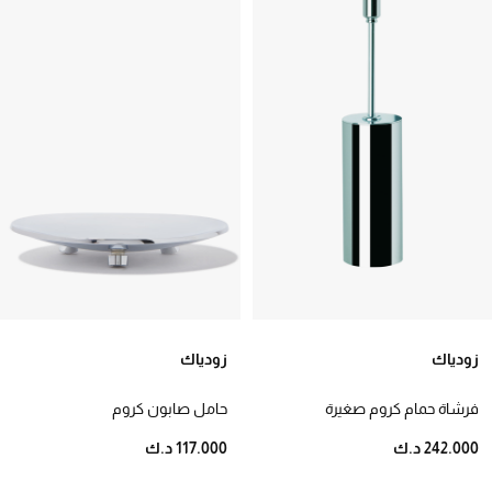
زودياك
زودياك
فرشاة حمام كروم صغيرة
حامل صابون كروم
242.000 د.ك
117.000 د.ك