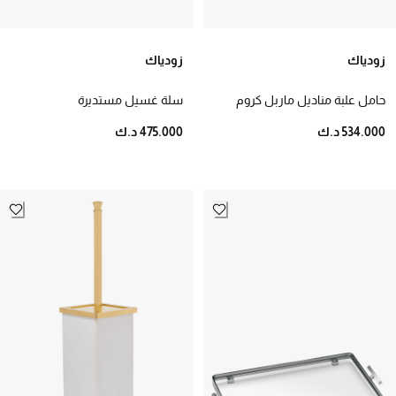
زودياك
زودياك
حامل علبة مناديل ماربل كروم
سلة غسيل مستديرة
أسود
534.000 د.ك
475.000 د.ك