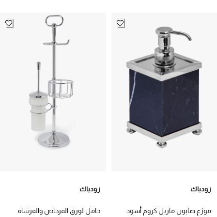
زودياك
زودياك
موزع صابون ماربل كروم أسود
حامل لورق المرحاض والفرشاة