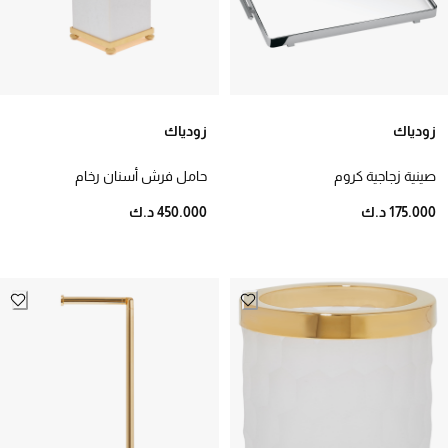
زودياك
زودياك
صينية زجاجية كروم
حامل فرش أسنان رخام
175.000 د.ك
450.000 د.ك