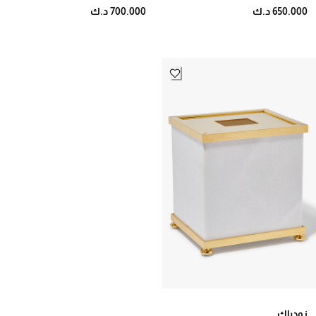
650.000 د.ك
700.000 د.ك
زودياك