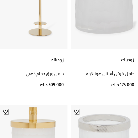
زودياك
زودياك
حامل فرش أسنان هونيكوم
حامل ورق حمام ذهبي
175.000 د.ك
309.000 د.ك