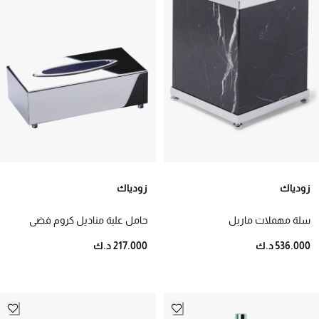
زودياك
زودياك
سلة مهملات ماربل
حامل علبة مناديل كروم فضي
536.000 د.ك
217.000 د.ك