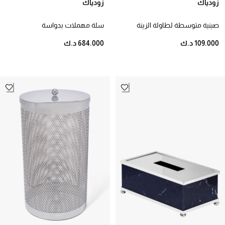
زودياك
زودياك
صينية متوسطة لطاولة الزينة
سلة مهملات بدواسة
109.000 د.ك
684.000 د.ك