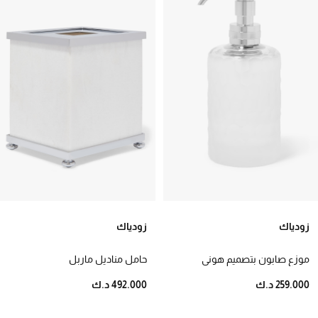
زودياك
زودياك
موزع صابون بتصميم هوني
حامل مناديل ماربل
كومب
259.000 د.ك
492.000 د.ك