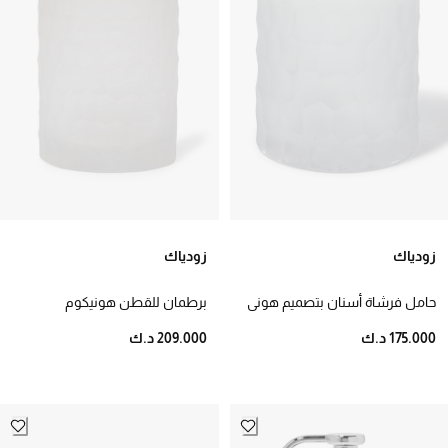
زودياك
زودياك
حامل فرشاة أسنان بتصميم هوني
برطمان للقطن هونيكوم
كومب
175.000 د.ك
209.000 د.ك