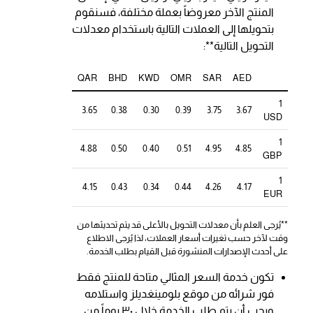
المنتج الآخر معروضاً بعملة مختلفة، فسنقوم
بتحويلها إلى العملات التالية باستخدام معدلات
التحويل التالية**:
QAR
BHD
KWD
OMR
SAR
AED
1
3.65
0.38
0.30
0.39
3.75
3.67
USD
1
4.88
0.50
0.40
0.51
4.95
4.85
GBP
1
4.15
0.43
0.34
0.44
4.26
4.17
EUR
**يُرجى العلم بأن معدلات التحويل بالأعلى قد يتم تحديثها من
وقت لآخر حسب تغيرات أسعار العملات، لذا يُرجى الاطلاع
على أحدث الإصدارات المنشورة قبل القيام بطلب الخدمة.
تكون خدمة السعر المثالي متاحة للمنتج فقط
فور شرائه من موقع بلومينغديلز واستلامه
ويجب أن يتم طلب الخدمة خلال ٣٠ يوماً من