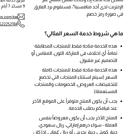
9 مساءً، 7 أيام في الأسبوع.
الإنترنت لدى أحد منافسينا*، فسنقوم برد الفارق
في صورة رمز خصم.
es.com.kw
522252184
ما هي شروط خدمة السعر المثالي؟
هذه الخدمة متاحة فقط للمنتجات المطابقة
تماماً؛ أي اختلاف في الماركة، اللون، المقاس أو
التصميم غير مقبول.
هذه الخدمة متاحة فقط للمنتجات كاملة
السعر (سيتم استثناء المنتجات التي تخضع
للتخفيضات، العروض، الخصومات والمنتجات
المستعملة).
يجب أن يكون المنتج متوفراً على الموقع الآخر
عند قيامكم بطلب الخدمة.
المنتج الآخر يجب أن يكون معروضاً بنفس
العملة - سواء درهم إماراتي، ريال سعودي،
دينار كويتي، دينار بحريني أو ريال عُماني. إذا كان