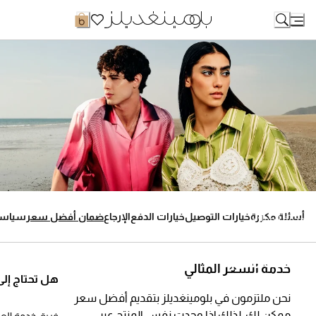
Ski
t
Conten
أسئلة مكررة
خيارات التوصيل
خيارات الدفع
الإرجاع
ضمان أفضل سعر
سياسة 
خدمة العملاء
أسئلة مكررة
خدمة السعر المثالي
هل تحتاج إل
نحن ملتزمون في بلومينغديلز بتقديم أفضل سعر
ممكن لك، لذلك إذا وجدت نفس المنتج عبر