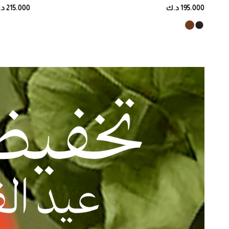
195.000 د.ك
215.000 د.ك
Scarosso
9
Toteme
7
Ugg
45
اسينترك مولوكيوس
11
امبوريو ارماني
18
اميليو بوتشي
3
إيزابيل مارانت
1
جيانفيتو روسي
222
جيمي تشو
285
دولتشي اند غابانا
90
ذا رو
18
روتيت
5