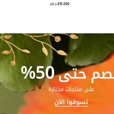
415.000 د.ك