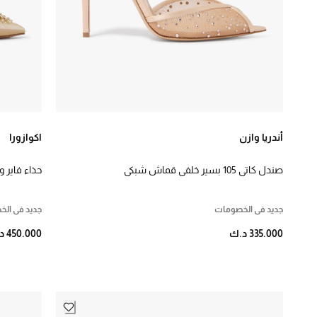
كوتش
91
كيرت جيجر
201
لا بوش روج
27
ماتش اند ماتش
12
مالون سولييه
74
أندريا وازن
اكوازورا
مونكليه
8
صندل كاتي 105 بسير خلفي قماش شبكي
ساتان قم
⌄
اللون
جديد في الخصومات
جديد في ال
ابيض،فاتح
351
335.000 د.ك
450.000 د.ك
احمر
70
اخضر
49
ازرق
61