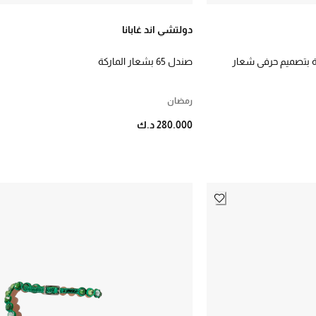
دولتشي اند غابانا
بحلية بتصميم حرفي شعار
صندل 65 بشعار الماركة
رمضان
280.000 د.ك