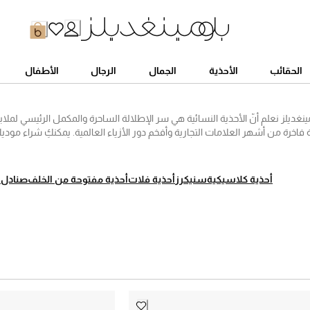
الحقائب
الأحذية
الجمال
الرجال
الأطفال
مينغديلز نعلم أنّ الأحذية النسائية هي سر الإطلالة الساحرة والمكمل الرئيسي لملاب
 فاخرة من أشهر العلامات التجارية وأفخم دور الأزياء العالمية. يمكنكِ شراء مودي
ز والاستمتاع بالرفاهية الفائقة مع ماركات أحذية شهيرة مثل بالنسياغا، سان لوران
ً من أحذية الكعب العالي الفاخرة والأحذية المفتوحة من الخلف لارتدائها خلال مناسب
لمميزة والصنادل المريحة وأحذية الفلات المناسبة للحياة اليومية، ومهما كان اللون أ
أحذية كلاسيكية
سنيكرز
أحذية فلات
أحذية مفتوحة من الخلف
صنادل
ا
ستجدين ضمن مجموعتنا المختارة أحذية تواكب أحدث صيحات الموضة في ا