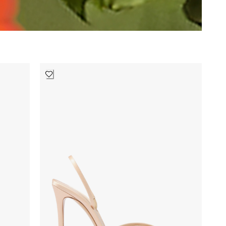
رويال فرن
1
سام إيدلمان
2
سان لوران
95
ستيلا مكارتني
42
سمر فرايديز
4
غاني
2
غوتشي
164
غولدن غوس
187
فالنتينو
183
فيجا
10
كايت سبايد
36
كلوي
14