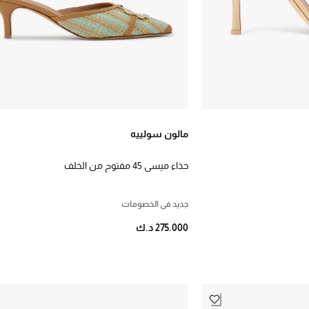
مالون سولييه
حذاء ميسي 45 مفتوح من الخلف
جديد في الخصومات
275.000 د.ك