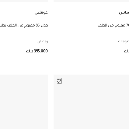
كساس
غوتشي
حذاء 85 مفتوح من الخلف 
الماركة المتداخلين
خصومات
رمضان
395.000 د.ك