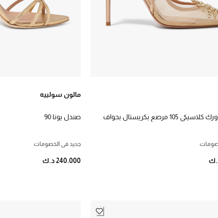
مالون سولييه
حذاء فاير وورك كلاسيكي 105 مرصع بكريستال بحواف
صندل يونا 90
اش شبكي
خصومات
جديد في الخصومات
240.000 د.ك