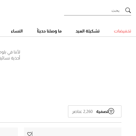
Ski
t
Conten
تخفيضات
تشكيلة العيد
ما وصلنا حديثاً
النساء
لأننا في بلو
أحذية نسائية
بلومينغديل
وغيرهم، بدءا
السنيكرز ا
تصفية
2,260 عناصر
⌄
جميع الأحذية النسائية
جميع الأحذية النسائية