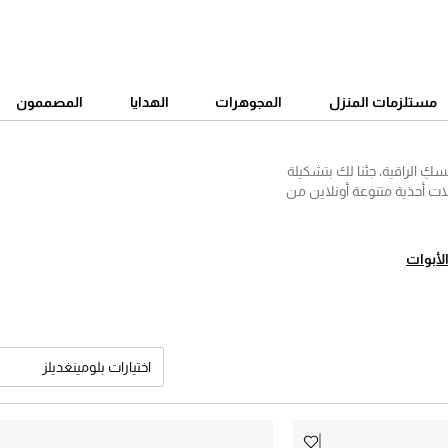
مستلزمات المنزل
المجوهرات
الهدايا
المصممون
سكِ الراقية، جئنا لك بتشكيلة
لات أحذية متنوعة أونلاين من
، جيمي تشو، امبوريو ارماني
اتك القادمة، وانتهاءً بأحذية
و التصميم الذي تبحثين عنه،
لأبوات
لعالم.
اختيارات بلومينغديلز