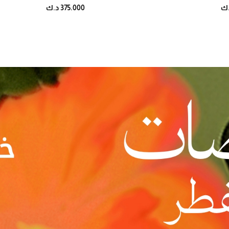
375.000 د.ك