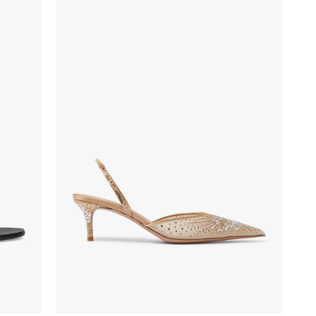
اسود
500
اصفر
16
برتقالي
8
برغندي
52
بنفسجي
23
بني
232
ذهبي
138
رمادي،معدني
53
روزجولد
2
طبيعي
81
فضي
98
ملون
210