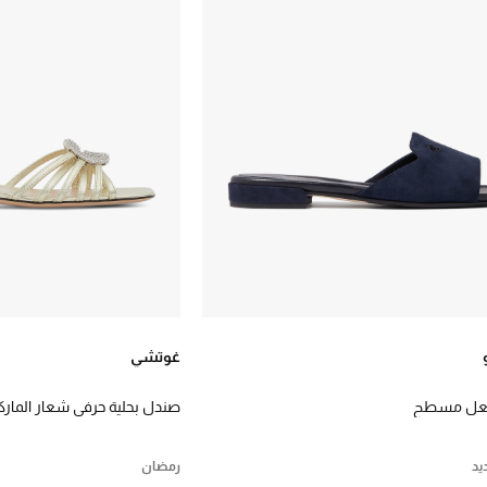
غوتشي
 بنعل مسطح
صندل بحلية حرفي شعار المارك
يد
رمضان