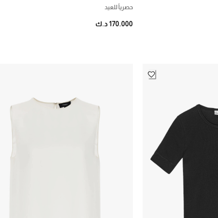
حصرياً للعيد
170.000 د.ك