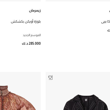
زيمرمان
ا بيبي
بلوزة أويكن بكشكش
الموسم الجديد
285.000 د.ك