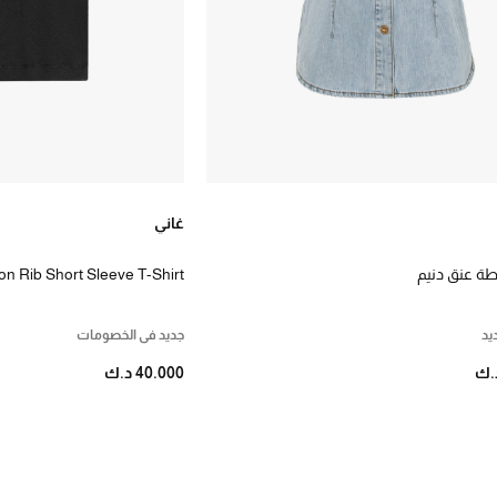
غاني
ة عنق دنيم
on Rib Short Sleeve T-Shirt
يد
جديد في الخصومات
40.000 د.ك