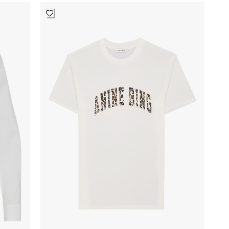
Patou
2
PH5
5
Posse
8
Pucci
25
Rag & Bone
3
Rails
10
Rat & Boa
3
REBORN SOCIETY
1
Remain Birger Christensen
3
Rohe
5
Significant Other
1
سيمخاي
6