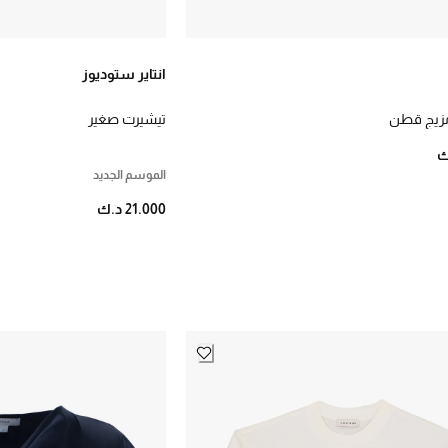
انتاير ستوديوز
ا مزيج قطن
تيشيرت صغير
الموسم الجديد
21.000 د.ك