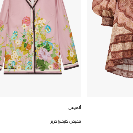
ألميس
قميص كليمنزا حرير