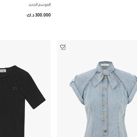
الموسم الجديد
300.000 د.ك