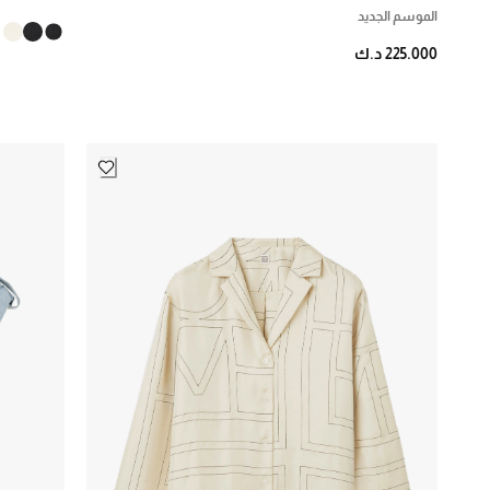
الموسم الجديد
Johanna Ortiz
1
225.000 د.ك
Joseph
7
Khaite
4
L'IDÉE
1
La Double J
2
LAPOINTE
2
Leo Lin
3
Leset
3
Loulou de Saison
4
LOVAAN
2
Magda Butrym
3
Marques Almeida
6