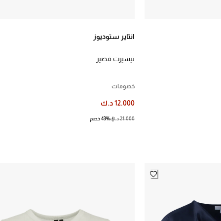
انتاير ستوديوز
تيشيرت قصير
خصومات
12.000 د.ك
21.000 د.ك
43% خصم