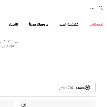
Ski
t
Conten
تخفيضات
تشكيلة العيد
ما وصلنا حديثاً
النساء
إن كنتِ تبحثي
موقع بلومين
موديلات بلا
غوتشي وغيره
تصفية
746 عناصر
⌄
يكتب
يكتب