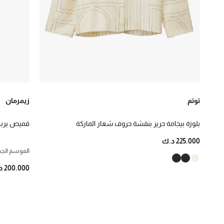
Matteau
1
McQueen
3
كيفين اوكوان
16
Mm6
3
Mother Denim
1
توتم
زيمرمان
NAIA
4
بلوزة بيجامة حرير بنقشة حروف شعار الماركة
قميص بربط
Nobody’s Child
2
225.000 د.ك
ODD MUSE
2
الموسم الجد
Ondademar
3
200.000 د.ك
Oséree
1
Otzio
3
P.E Nation
1