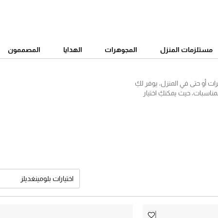
مستلزمات المنزل
المجوهرات
الهدايا
المصممون
ت أو حتى في المنزل، يوفر لكِ
مناسبات، حيث يمكنكِ اختيار
ما في ذلك بلايز فندي وبلايز
زات، أو بلايز كاجوال لكافة
اختيارات بلومينغديلز