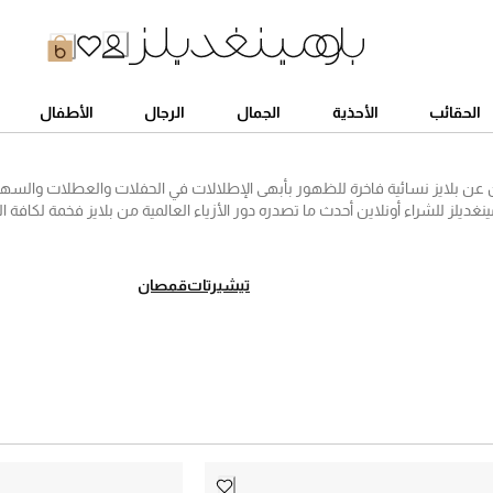
الحقائب
الأحذية
الجمال
الرجال
الأطفال
ن عن بلايز نسائية فاخرة للظهور بأبهى الإطلالات في الحفلات والعطلات والسهرا
غديلز للشراء أونلاين أحدث ما تصدره دور الأزياء العالمية من بلايز فخمة لكافة ال
يز متنوعة بتصاميم غاية في الروعة ومن أشهر الماركات العالمية المفضلة لديكِ، ب
ا. سواء كنت تبحثين عن بلايز طويلة كلاسيكية، أو بلايز سهرة راقية بأجمل التطري
الأوقات، ستجدين مجموعة مختارة ترضي ذوقكِ الرفيع.
تيشيرتات
قمصان