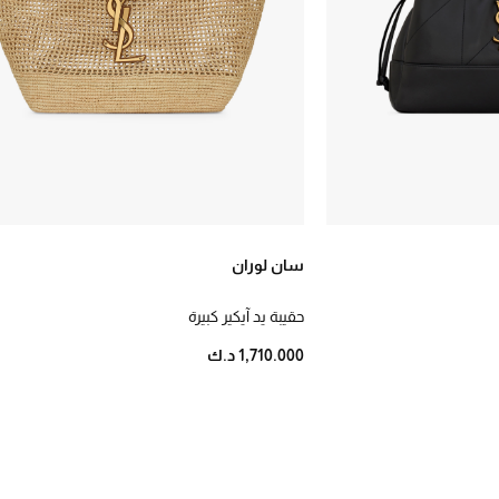
سان لوران
حقيبة يد آيكير كبيرة
1,710.000 د.ك