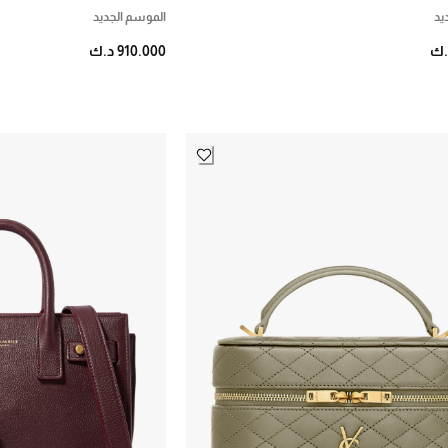
يد
الموسم الجديد
910.000 د.ك