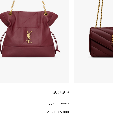
سان لوران
حقيبة يد جامي
1,305.000 د.ك