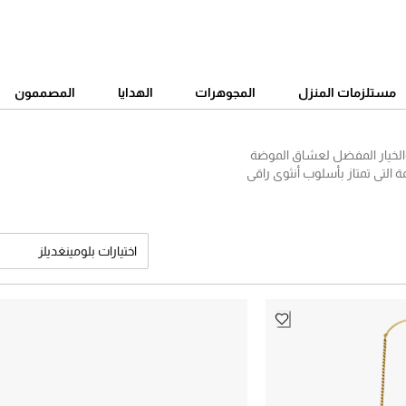
مستلزمات المنزل
المجوهرات
الهدايا
المصممون
ت التجارية في العالم، والخيار المفضل لعشاق الموضة
 التي تمتاز بأسلوب أنثوي راقي
قائب سان لوران الجديدة على
بية مميزة، وحقائب كتف فخمة
ها من الموديلات الفاخرة التي
اختيارات بلومينغديلز