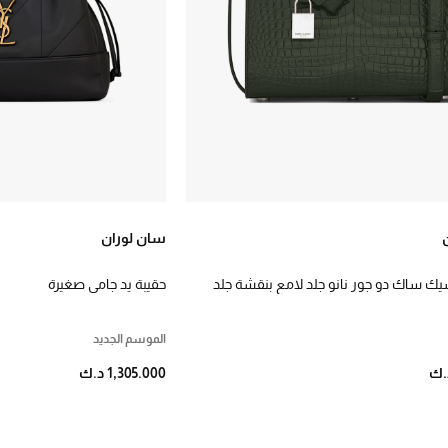
سان لوران
يك ساك دو جور نانو جلد لامع بنقشة جلد
حقيبة يد جامي صغيرة
الموسم الجديد
1,305.000 د.ك