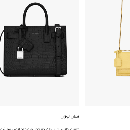
سان لوران
حقيبة كلاسيك ساك دو جور نانو جلد لامع بنقشة 