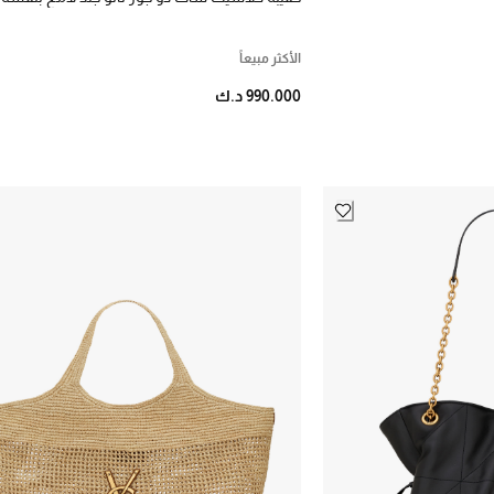
التمساح
الأكثر مبيعاً
990.000 د.ك