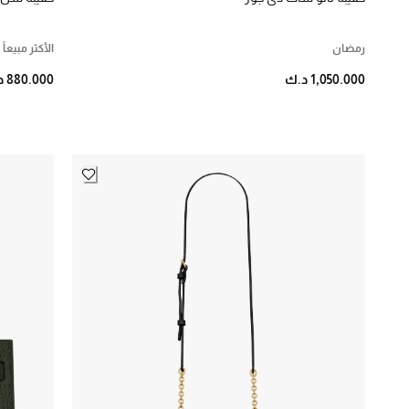
ابيض،فاتح
16
احمر
4
رمضان
الأكثر مبيعاً
اخضر
15
1,050.000 د.ك
880.000 د.ك
اسود
48
اصفر
4
برتقالي
4
برغندي
19
بني
10
ذهبي
1
رمادي،معدني
5
طبيعي
11
ملون
4