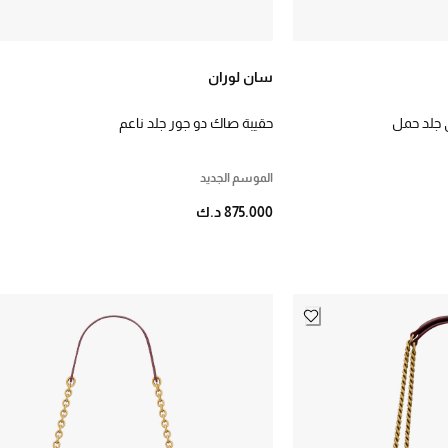
سان لوران
 جلد حمل
حقيبة صاك دو جور جلد ناعم
الموسم الجديد
875.000 د.ك