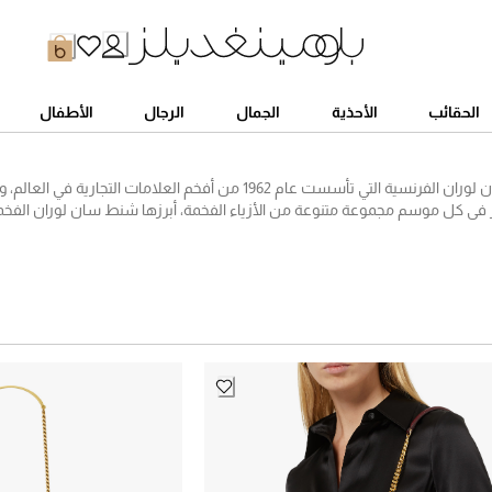
الحقائب
الأحذية
الجمال
الرجال
الأطفال
تعد ماركة سان لوران الفرنسية التي تأسست عام 1962 من أفخم العلاما
ّر في كل موسم مجموعة متنوعة من الأزياء الفخمة، أبرزها شنط سان لوران الفخمة
لالة ويزيدها بريقاً وجاذبية، ويمكنكم مواكبة صيحات الموضة وشراء أحدث شنط ح
ديلز الذي يأتيكِ بمجموعة رائعة تشمل حقائب مسائية صغيرة مع حلي معدنية ذه
الجلد، وتشكيلة من حقائب الكلاتش، وحقائب الكروس بودي، والحقائب الكبيرة، وغير
تفوّت.