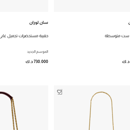
سان لوران
 ست متوسطة
حقيبة مستحضرات تجميل غابي
الموسم الجديد
730.000 د.ك