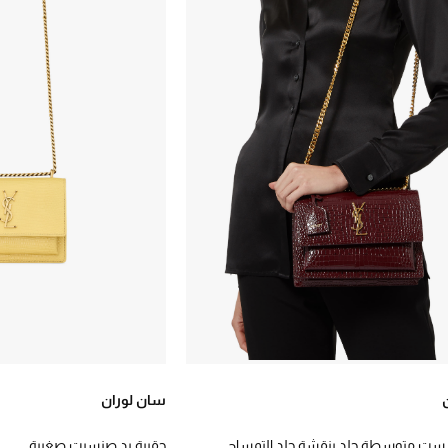
سان لوران
ست متوسطة جلد بنقشة جلد التمساح
حقيبة يد صنسيت صغيرة