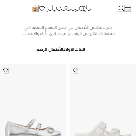
Ski
t
Conten
شراء ملابس الأطفال هي إحدى المهام الصعبة التي
تستهلك الكثير من الوقت والجهد لدى الأباء والأمهات،
اكتشفوا عالمًا جديدًا من ملابس الأطفال عبر الإنترنت
مع موقع بلومينغديلز مع مجموعة متنوعة من الملابس
البنات
الأولاد
الأطفال الرضع
والإكسسوارات والأحذية. تصاميم أزياء تضمن الأناقة
والراحة لأطفالكم. تسوقوا جميع أنواع ملابس الأطفال
أونلاين من جينز وتي شيرتات لتلائم نزهتهم الصغيرة
والبدل من أجل المناسبات الرسمية وغيرها الكثير الملائم
لكل مناسبة ولجميع الأعمار بدءاً من جميع أغراض
وملابس خزانة طفلك حديث الولادة، لدينا أيضا ما يناسب
طفلك عندما ينمو، هناك ملابس البنات وأيضا للأولاد
الرضع من بينها البنطلونات والقمصان الخفيفة وتي
شيرتات مطبوع عليها حيوانات مبهجة. ولأميراتكم
الصغار هناك مجموعة واسعة من مطبوعات الورود
والفراشات الملونة وشخصيات ديزني من بينها الأفرولات
وأحذية الباليه وإكسسوارات الشعر الجذابة وعصابات
الشعر، يمكنهم اختيار من الفساتين والتنانير، بناطيل جينز
ضيقة وبلوزات رقيقة. وللأولاد يمكنهم استكشاف