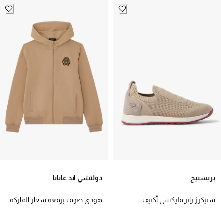
بريستيج
دولتشي اند غابانا
سنيكرز رانر فليكسي أكتيف
هودي صوف برقعة شعار الماركة
للأطفال
المستوحاة من دروع الفروسية
للأطفال