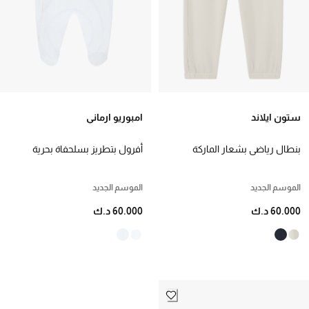
ستون ايلاند
امبوريو ارماني
بنطال رياضي بشعار الماركة
أفرول بتطريز بسلحفاة بحرية
للأطفال
جيرسيه للأطفال
الموسم الجديد
الموسم الجديد
60.000 د.ك
60.000 د.ك