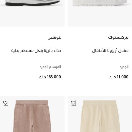
مجموعة كبيرة من الرسومات الورقية المكبرة، طبعات
الحيوانات المثيرة وتصاميم على نمط الأشكال البحرية.
اكتشفوا تشكيلة البنطلونات الجينز، شورتات كارجو،
والتيشيرتات الرائعة للأولاد.
بيركنستوك
غوتشي
صندل أريزونا للأطفال
حذاء بالرينا بنعل مسطح بحلية
لجام الحصان للأطفال
الجديد
الموسم الجديد
11.000 د.ك
185.000 د.ك