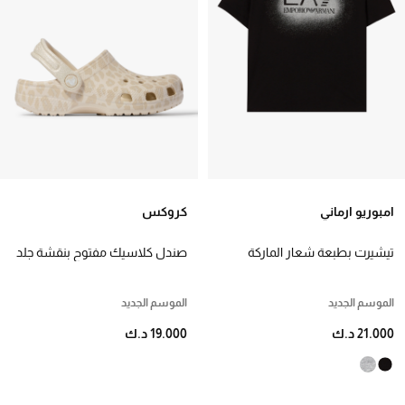
امبوريو ارماني
كروكس
تيشيرت بطبعة شعار الماركة
صندل كلاسيك مفتوح بنقشة جلد
للأطفال
فهد جليتر للأطفال
الموسم الجديد
الموسم الجديد
21.000 د.ك
19.000 د.ك