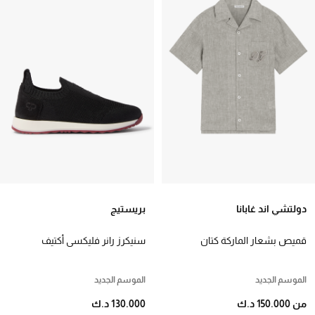
دولتشي اند غابانا
بريستيج
قميص بشعار الماركة كتان
سنيكرز رانر فليكسي أكتيف
للأطفال
للأطفال
الموسم الجديد
الموسم الجديد
من 150.000 د.ك
130.000 د.ك