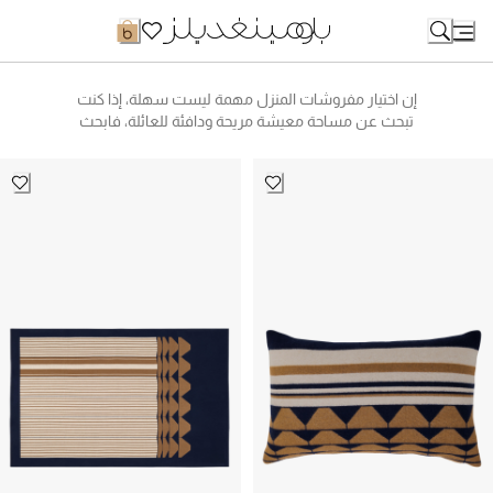
Ski
t
Conten
إن اختيار مفروشات المنزل مهمة ليست سهلة، إذا كنت
تبحث عن مساحة معيشة مريحة ودافئة للعائلة، فابحث
عن أرائك العلامة التجارية المريحة والعملية تسوقوا اون
لاين من متجر بلومينغديلز. جهز غرفة المعيشة الخاصة
بك عن طريق إضافة كراسي منجدة مصنوعة من
أقمشة فاخرة ومزخرفة مع الأثاث المنزلي المناسب ،
والإكسسوارات المنسقة بعناية والأثاث الرئيسي ، نعتقد
أنه يمكنك تحديث أي مساحة للشعور بالخصوصية -
سواء كان ذلك لتجديد الدراسة أو المطبخ أو غرفة النوم
أو الشرفة. تسوقوا من علامتنا التجارية الفخمة للأثاث
الراقي، واكتشفوا الأرائك الجذابة والكراسي وأثاث غرفة
النوم أو إذا كنت شخصًا يحب الاستضافة، فقم بإعداد
مطبخك لإثارة إعجاب ضيوف الحفلات بأفخم أنواع
الشموع والسكاكين والأواني وأدوات المطبخ وأدوات
المائدة.