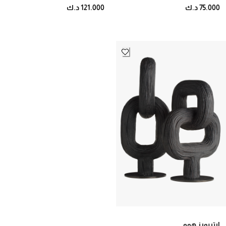
75.000 د.ك
121.000 د.ك
ارتريورز هوم