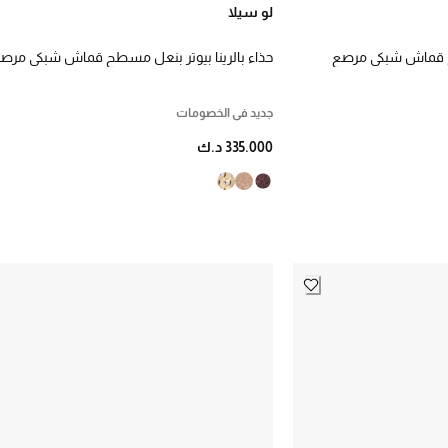
لو سيلا
طح قماش شبكي مرصع
حذاء بالرينا بيوتر بنعل مسطح قماش شبكي مرص
بالكريستال
جديد في الخصومات
335.000 د.ك