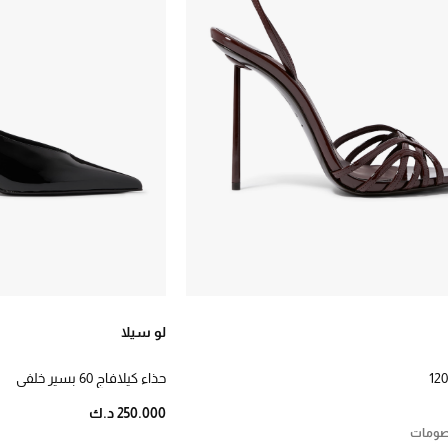
لو سيلا
حذاء كيلافاج 60 بسير خلفي
250.000 د.ك
خصومات