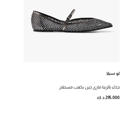
لو سيلا
حذاء بالرينا ماري جين بكعب مسطح
295.000 د.ك