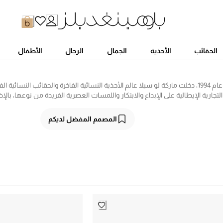
الحقائب
الأحذية
الجمال
الرجال
الأطفال
منذ انطلاقها عام 1994، دخلت ماركة لو سيلا عالم الأحذية النسائية الفاخرة والحقائب النس
لتجارية الإيطالية على الإبداع والابتكار واللمسات العصرية الفريدة من نوعها، با
ل الخامات لتوفر لكِ أحذية راقية ستذهلكِ بالتأكيد. أضيفي لمسة من الفخامة إلى
ح من الخلف والمزين بالكريستالات التي تكسبه بريقاً استثنائياً، أو حذاء الكعب ال
المصمم المفضل لديكم
ادر مستدامة ومحول إلى قماش شبكي، أو حذاء بوت جيلدا الشتوي المليء بالكر
بألوان زاهية، وحقائب راقية تُكمل إطلالتكِ بشكل مثالي، وبموديلات متنوعة عديدة 
على موقع بلومينغديلز.