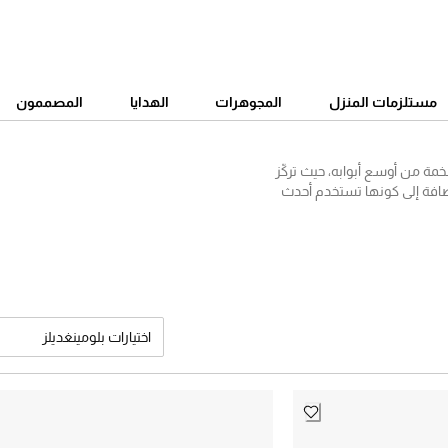
مستلزمات المنزل
المجوهرات
الهدايا
المصممون
ائية الفخمة من أوسع أبوابه، حيث تركّز
لإضافة إلى كونها تستخدم أحدث
 خزانة أحذيتكِ مع خيارات مثل
كلاسيكي المصنوع من ستان حرير
يستالات، إلى جانب أحذية من
ستجدينها متاحة للشراء أونلاين
اختيارات بلومينغديلز