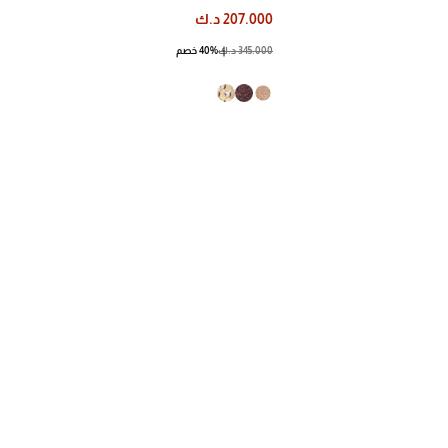
207.000 د.ك
345.000 د.ك
40% خصم