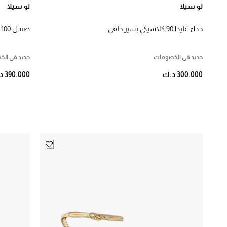
لو سيلا
لو سيلا
KWD 300 - 550
4
حذاء غليدا 90 كلاسيكي بسير خلفي
صندل 100 إمبرايس
المقاس
⌄
صنف
الكل
جديد في الخصومات
جديد في ال
Flats
4
300.000 د.ك
390.000 د.ك
Heels
5
⌄
المقاس
36
2
37
2
38
4
39
4
40
5