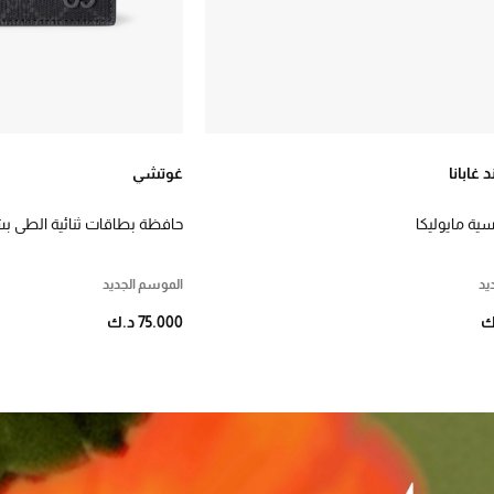
غابانا
غوتشي
ة مايوليكا
حافظة بطاقات ثنائية الطي بش
يد
الموسم الجديد
75.000 د.ك