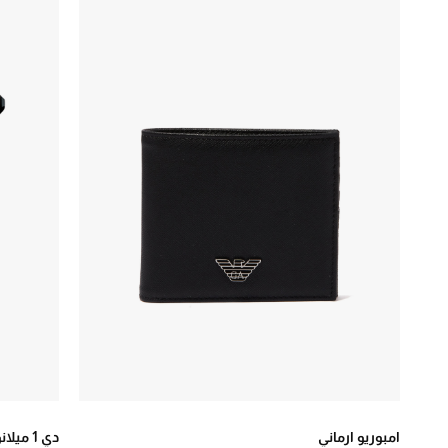
إيتون
39
بالم انجلز
4
تاتيوسيان
22
توم فورد
4
جي دبليو اندرسون
2
جيسون مارك
3
دولتشي اند غابانا
69
دي1 ميلانو
21
ديسكوارد2
10
ديفيد يورمان
125
ديور
4
سان لوران
51
امبوريو ارماني
دي 1 ميلانو
ستون ايلاند
8