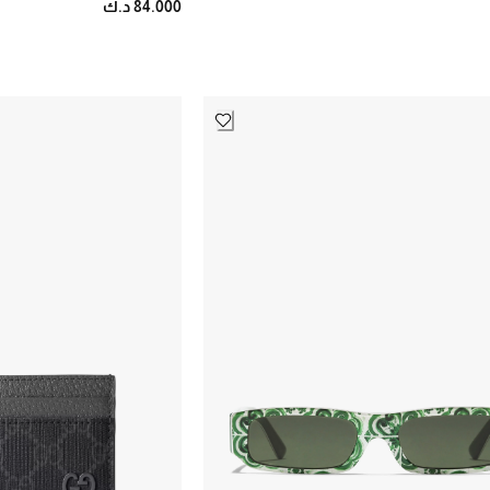
84.000 د.ك