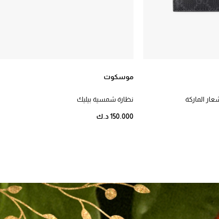
موسكوت
عار الماركة
نظارة شمسية بيليك
150.000 د.ك