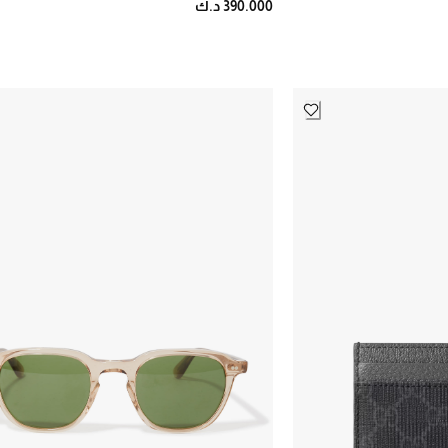
390.000 د.ك