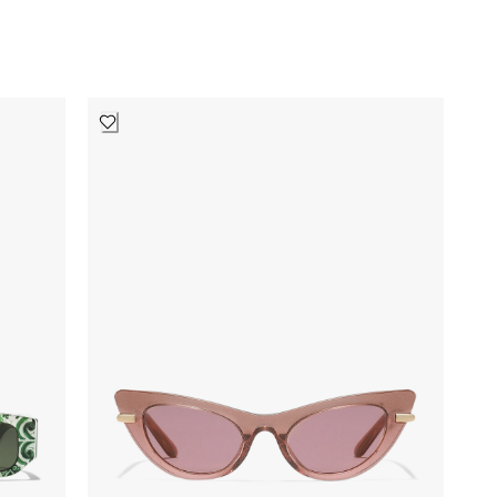
الاكسسوارات الالكترونية
رابطات العنق ومناديل الجيب
⌄
المصممين
About Blank
2
Acne Studios
5
اميري
5
Andersons
7
ارماني اكسشينج
38
عزة فهمي
19
بالنسياغا
10
بلعربي
9