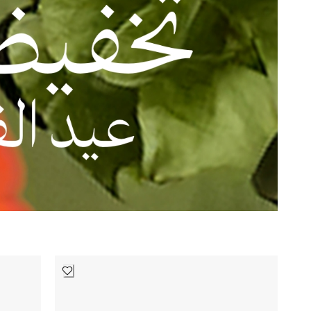
Floyd
1
Human Made
13
KAMO
8
Luca Faloni
3
McQueen
4
Movado
9
Skagen
5
ST Dupont
4
TwoJeys
17
Victorinox
16
امبوريو ارماني
142
أوف وايت
6