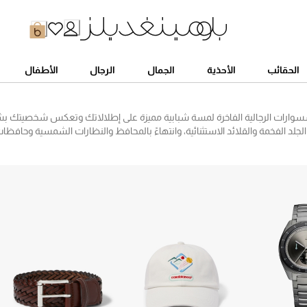
الحقائب
الأحذية
الجمال
الرجال
الأطفال
وارات الرجالية الفاخرة لمسة شبابية مميزة على إطلالاتك وتعكس شخصيتك بشكل
 الجلد الفخمة والقلائد الاستثنائية، وانتهاءً بالمحافظ والنظارات الشمسية وحافظ
 العصرية وشراء إكسسوارات رجالية مميزة من ماركات عالمية مثل امبوريو ارماني
ا، يقدم لك موقع بلومينغديلز تشكيلة أطقم إكسسوارات رجالية متنوعة بتصاميم
عشاق الأناقة، وجميعها متاحة بين يديك للشراء أونلاين.